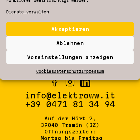
Funktionen beeinträchtigt werden.
durften wir die gesamte Elektroinstallation fachgerecht planen
Dienste verwalten
und ausführen. Das Projekt umfasste moderne
elektrotechnische Lösungen, eine hochwertige Ausführung
Akzeptieren
sowie eine enge Abstimmung mit allen beteiligten Gewerken
und den bauseitigen Vorgaben.
Ablehnen
Voreinstellungen anzeigen
Cookies
Datenschutz
Impressum
info@elektroww.it
+39 0471 81 34 94
Auf der Hört 2,
39040 Tramin (BZ)
Öffnungszeiten:
Montag bis Freitag