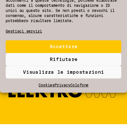
acconsenti a queste tecnologie, potremo elaborare
dati come il comportamento di navigazione o ID
unici su questo sito. Se non presti o revochi il
info@elektroww.it
consenso, alcune caratteristiche e funzioni
+39 0471 81 34 94
potrebbero risultare limitate.
Gestisci servizi
Auf der Hört 2,
39040 Termeno (BZ)
Orari di apertura:
Accettare
dal lunedì al venerdì
dalle 8 alle 12 e
Rifiutare
dalle 13 alle 17
Visualizza le impostazioni
Colofone
Cookies
Privacy
IT02735460210
Cookies
Privacy
Colofone