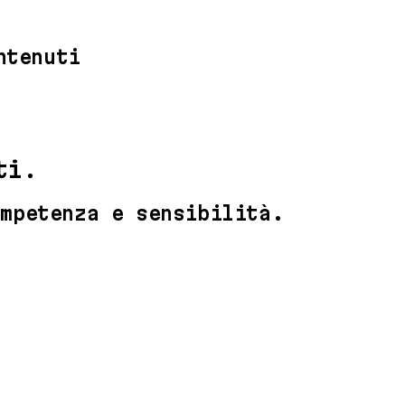
ntenuti
ti.
ompetenza e sensibilità.