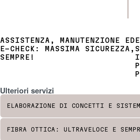
ASSISTENZA, MANUTENZIONE ED
E
E-CHECK: MASSIMA SICUREZZA,
S
SEMPRE!
I
P
P
Ulteriori servizi
ELABORAZIONE DI CONCETTI E SISTE
Garantite ai vostri ambienti un’illumina
FIBRA OTTICA: ULTRAVELOCE E SEMP
esterni, in armonia con l’architettura e
intelligente, diamo vita a un’atmosfera 