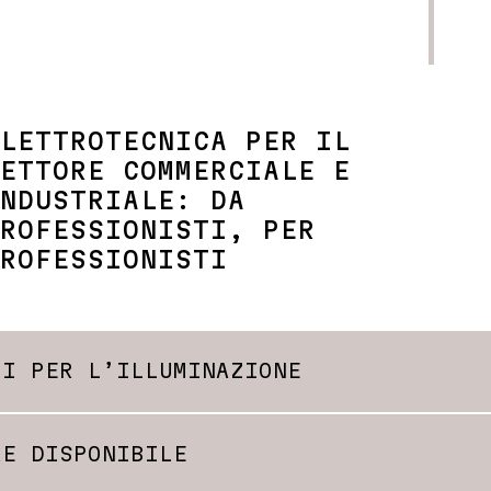
LETTROTECNICA PER IL
ETTORE COMMERCIALE E
NDUSTRIALE: DA
ROFESSIONISTI, PER
ROFESSIONISTI
MI PER L’ILLUMINAZIONE
zione perfetta. Elektro W&W sviluppa conc
RE DISPONIBILE
 l’impiego previsto. Combinando design, e
funzionale e stimolante.