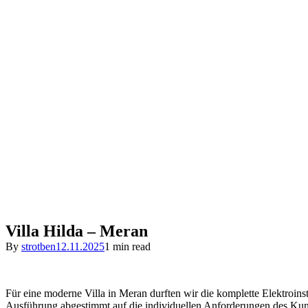
Villa Hilda – Meran
By
strotben
12.11.2025
1 min read
Für eine moderne Villa in Meran durften wir die komplette Elektroins
Ausführung abgestimmt auf die individuellen Anforderungen des Ku